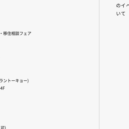
のイ
いて
・移住相談フェア
0
ナルラントーキョー)
4F
可)